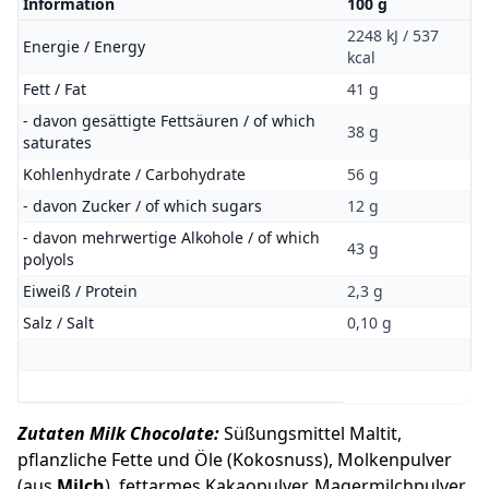
Information
100 g
2248 kJ / 537
​​​​​​​Energie / Energy
kcal
Fett / Fat
41 g
- davon gesättigte Fettsäuren / of which
38 g
saturates
Kohlenhydrate / Carbohydrate
56 g
- davon Zucker / of which sugars
12 g
- davon mehrwertige Alkohole / of which
43 g
polyols
Eiweiß / Protein
2,3 g
Salz / Salt
0,10 g
Zutaten Milk Chocolate:
Süßungsmittel Maltit,
pflanzliche Fette und Öle (Kokosnuss), Molkenpulver
(aus
Milch
), fettarmes Kakaopulver, Magermilchpulver,