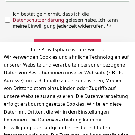
Ich bestätige hiermit, dass ich die
Datenschutzerklärung
gelesen habe. Ich kann
meine Einwilligung jederzeit widerrufen.
**
Newsletter abonnieren
Ihre Privatsphäre ist uns wichtig
Wir verwenden Cookies und ähnliche Technologien auf
** markierte Felder sind erforderlich
unserer Website und verarbeiten personenbezogene
Daten von Besucher:innen unserer Webseite (z.B. IP-
Adresse), um z.B. Inhalte zu personalisieren, Medien
Rechtliches
Kontakt
Social
von Drittanbietern einzubinden oder Zugriffe auf
Telefonische 
Instagram
AGB
unsere Website zu analysieren. Die Datenverarbeitung
Unterstützung 
Impressum
erfolgt erst durch gesetzte Cookies. Wir teilen diese
und Beratung 
Daten mit Dritten, die wir in den Einstellungen
Datenschutzerklär
unter:
ung
benennen. Die Datenverarbeitung kann mit
040 180 
Einwilligung oder aufgrund eines berechtigten
Widerrufsrecht
678 99