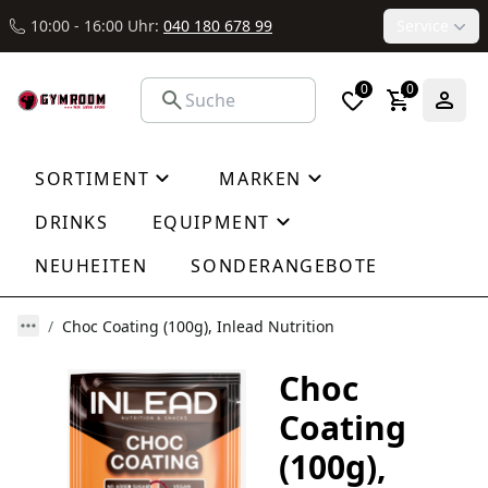
10:00 - 16:00 Uhr:
040 180 678 99
Service
0
0
SORTIMENT
MARKEN
DRINKS
EQUIPMENT
NEUHEITEN
SONDERANGEBOTE
Choc Coating (100g), Inlead Nutrition
Choc
Coating
(100g),