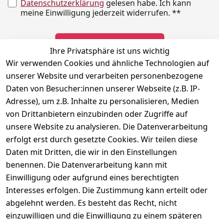
Datenschutzerklärung
gelesen habe. Ich kann
meine Einwilligung jederzeit widerrufen.
**
Newsletter abonnieren
Ihre Privatsphäre ist uns wichtig
Wir verwenden Cookies und ähnliche Technologien auf
** markierte Felder sind erforderlich
unserer Website und verarbeiten personenbezogene
Daten von Besucher:innen unserer Webseite (z.B. IP-
Adresse), um z.B. Inhalte zu personalisieren, Medien
Rechtliches
Kontakt
Social
von Drittanbietern einzubinden oder Zugriffe auf
Telefonische 
Instagram
AGB
unsere Website zu analysieren. Die Datenverarbeitung
Unterstützung 
Impressum
erfolgt erst durch gesetzte Cookies. Wir teilen diese
und Beratung 
Daten mit Dritten, die wir in den Einstellungen
Datenschutzerklär
unter:
ung
benennen. Die Datenverarbeitung kann mit
040 180 
Einwilligung oder aufgrund eines berechtigten
Widerrufsrecht
678 99
Interesses erfolgen. Die Zustimmung kann erteilt oder
Versand & 
abgelehnt werden. Es besteht das Recht, nicht
Zahlung
Mo-Fr: 10:00 - 
einzuwilligen und die Einwilligung zu einem späteren
16:00 Uhr