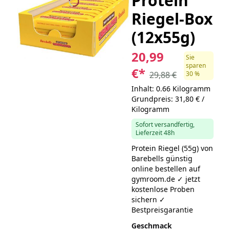
Protein
Riegel-Box
(12x55g)
20,99
Sie
sparen
€
*
29,88 €
30 %
Inhalt: 0.66 Kilogramm
Grundpreis: 31,80 € /
Kilogramm
Sofort versandfertig,
Lieferzeit 48h
Protein Riegel (55g) von
Barebells günstig
online bestellen auf
gymroom.de ✓ jetzt
kostenlose Proben
sichern ✓
Bestpreisgarantie
Geschmack