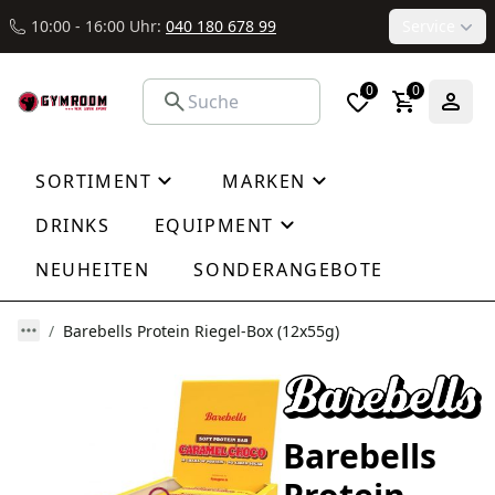
10:00 - 16:00 Uhr:
040 180 678 99
Service
0
0
SORTIMENT
MARKEN
DRINKS
EQUIPMENT
NEUHEITEN
SONDERANGEBOTE
Barebells Protein Riegel-Box (12x55g)
Barebells