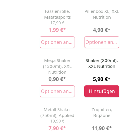
Faszienrolle,
Pillenbox XL, XXL
-89%
AUSVERKAUFT
AUSVERKAUFT
Matatasports
Nutrition
17,90 €
1,99 €
*
4,90 €
*
Optionen anzeigen
Optionen anzeigen
Mega Shaker
Shaker (800ml),
AUSVERKAUFT
(1300ml), XXL
XXL Nutrition
Nutrition
9,90 €
*
5,90 €
*
Optionen anzeigen
Hinzufügen
Metall Shaker
Zughilfen,
-60%
AUSVERKAUFT
AUSVERKAUFT
(750ml), Applied
BigZone
19,90 €
7,90 €
*
11,90 €
*