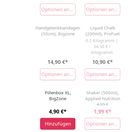
Optionen anzeigen
Optionen anzeigen
Handgelenkbandagen
Liquid Chalk
AUSVERKAUFT
AUSVERKAUFT
(50cm), Bigzone
(200ml), ProFuel
0.2 Kilogramm |
54,50 € /
Kilogramm
14,90 €
*
10,90 €
*
Optionen anzeigen
Optionen anzeigen
Pillenbox XL,
Shaker (500ml),
-60%
AUSVERKAUFT
BigZone
Applied Nutrition
4,99 €
4,90 €
*
1,99 €
*
Hinzufügen
Optionen anzeigen