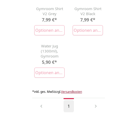
Gymroom Shirt
Gymroom Shirt
AUSVERKAUFT
AUSVERKAUFT
V2 Grey
V2 Black
7,99 €
*
7,99 €
*
Optionen anzeigen
Optionen anzeigen
Water Jug
AUSVERKAUFT
(1300ml),
Gymroom
5,90 €
*
Optionen anzeigen
*
inkl. ges. MwSt
zzgl.
Versandkosten
1