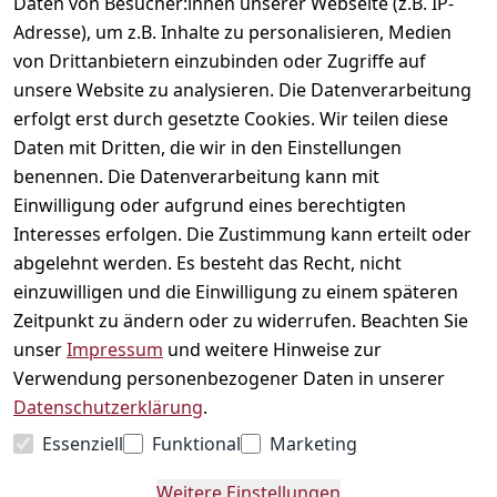
Daten von Besucher:innen unserer Webseite (z.B. IP-
Adresse), um z.B. Inhalte zu personalisieren, Medien
Rechtliches
Kontakt
Social
von Drittanbietern einzubinden oder Zugriffe auf
Telefonische 
Instagram
AGB
unsere Website zu analysieren. Die Datenverarbeitung
Unterstützung 
Impressum
erfolgt erst durch gesetzte Cookies. Wir teilen diese
und Beratung 
Daten mit Dritten, die wir in den Einstellungen
Datenschutzerklär
unter:
ung
benennen. Die Datenverarbeitung kann mit
040 180 
Einwilligung oder aufgrund eines berechtigten
Widerrufsrecht
678 99
Interesses erfolgen. Die Zustimmung kann erteilt oder
Versand & 
abgelehnt werden. Es besteht das Recht, nicht
Zahlung
Mo-Fr: 10:00 - 
einzuwilligen und die Einwilligung zu einem späteren
16:00 Uhr
Kontakt
Zeitpunkt zu ändern oder zu widerrufen. Beachten Sie
Schnackenburga
unser
Impressum
und weitere Hinweise zur
llee 120
Vertrag
Verwendung personenbezogener Daten in unserer
22525 Hamburg
widerrufen
Datenschutzerklärung
.
Kontaktformular
Essenziell
Funktional
Marketing
Weitere Einstellungen