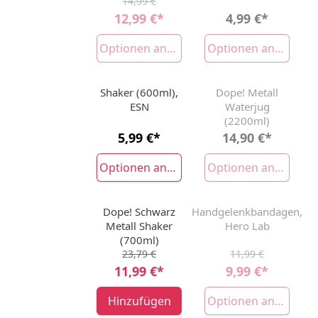
14,99 €
12,99 €
*
4,99 €
*
Optionen anzeigen
Optionen anzeigen
Shaker (600ml),
Dope! Metall
AUSVERKAUFT
ESN
Waterjug
(2200ml)
5,99 €
*
14,90 €
*
Optionen anzeigen
Optionen anzeigen
Dope! Schwarz
Handgelenkbandagen,
-50%
-17%
AUSVERKAUFT
Metall Shaker
Hero Lab
(700ml)
23,79 €
11,99 €
11,99 €
*
9,99 €
*
Hinzufügen
Optionen anzeigen