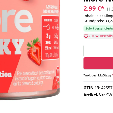
2,99 €
*
11,
Inhalt: 0.09 Kil
Grundpreis: 33,2
Sofort versandfertig
Zur Wunschlis
*
inkl. ges. MwSt
zzgl.
GTIN 13
:
42557
Artikel-Nr.
:
SW