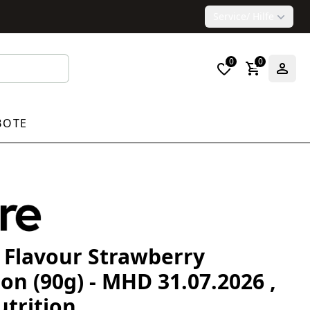
Service
/ Hilfe
0
0
BOTE
Flavour Strawberry
ion (90g) - MHD 31.07.2026 ,
trition