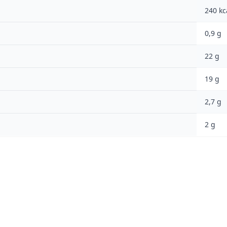
240 kc
0,9 g
22 g
19 g
2,7 g
2 g