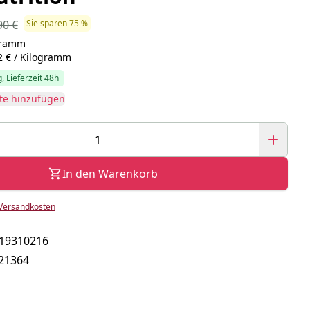
90 €
Sie sparen 75 %
ogramm
2 € / Kilogramm
, Lieferzeit 48h
te hinzufügen
In den Warenkorb
Versandkosten
19310216
21364