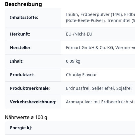
Beschreibung
Inulin, Erdbeerpulver (14%), Erdb
Inhaltsstoffe:
(Rote-Beete-Pulver), Trennmittel (S
Herkunft:
EU-/Nicht-EU
Hersteller:
Fitmart GmbH & Co. KG, Werner-v
Inhalt:
0,09 kg
Produktart:
Chunky Flavour
Produktmerkmale:
Erdnussfrei, Selleriefrei, Sojafrei
Verkehrsbezeichnung:
Aromapulver mit Erdbeerfruchtst
Nährwerte ø 100 g
Energie kJ: