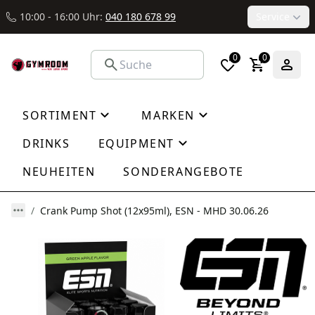
10:00 - 16:00 Uhr:
040 180 678 99
Service
0
0
SORTIMENT
MARKEN
DRINKS
EQUIPMENT
NEUHEITEN
SONDERANGEBOTE
Crank Pump Shot (12x95ml), ESN - MHD 30.06.26