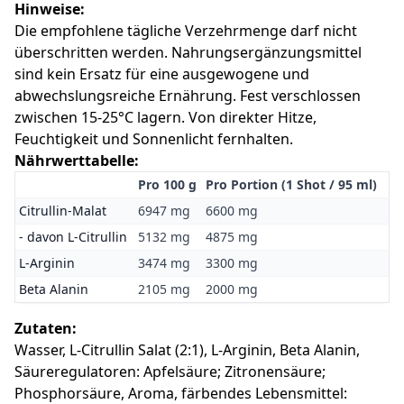
Hinweise:
Die empfohlene tägliche Verzehrmenge darf nicht
überschritten werden. Nahrungsergänzungsmittel
sind kein Ersatz für eine ausgewogene und
abwechslungsreiche Ernährung. Fest verschlossen
zwischen 15-25°C lagern. Von direkter Hitze,
Feuchtigkeit und Sonnenlicht fernhalten.
Nährwerttabelle:
Pro 100 g
Pro Portion (1 Shot / 95 ml)
Citrullin-Malat
6947 mg
6600 mg
- davon L-Citrullin
5132 mg
4875 mg
L-Arginin
3474 mg
3300 mg
Beta Alanin
2105 mg
2000 mg
Zutaten:
Wasser, L-Citrullin Salat (2:1), L-Arginin, Beta Alanin,
Säureregulatoren: Apfelsäure; Zitronensäure;
Phosphorsäure, Aroma, färbendes Lebensmittel: