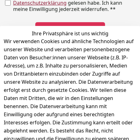
Datenschutzerklärung
gelesen habe. Ich kann
meine Einwilligung jederzeit widerrufen.
**
Newsletter abonnieren
Ihre Privatsphäre ist uns wichtig
Wir verwenden Cookies und ähnliche Technologien auf
** markierte Felder sind erforderlich
unserer Website und verarbeiten personenbezogene
Daten von Besucher:innen unserer Webseite (z.B. IP-
Adresse), um z.B. Inhalte zu personalisieren, Medien
Rechtliches
Kontakt
Social
von Drittanbietern einzubinden oder Zugriffe auf
Telefonische 
Instagram
AGB
unsere Website zu analysieren. Die Datenverarbeitung
Unterstützung 
Impressum
erfolgt erst durch gesetzte Cookies. Wir teilen diese
und Beratung 
Daten mit Dritten, die wir in den Einstellungen
Datenschutzerklär
unter:
ung
benennen. Die Datenverarbeitung kann mit
040 180 
Einwilligung oder aufgrund eines berechtigten
Widerrufsrecht
678 99
Interesses erfolgen. Die Zustimmung kann erteilt oder
Versand & 
abgelehnt werden. Es besteht das Recht, nicht
Zahlung
Mo-Fr: 10:00 - 
einzuwilligen und die Einwilligung zu einem späteren