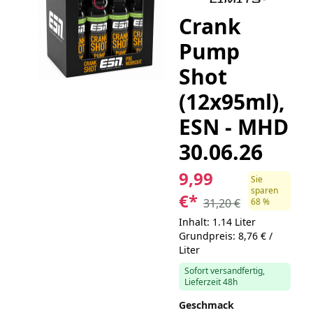
Crank
Pump
Shot
(12x95ml),
ESN - MHD
30.06.26
9,99
Sie
sparen
€
*
31,20 €
68 %
Inhalt: 1.14 Liter
Grundpreis: 8,76 € /
Liter
Sofort versandfertig,
Lieferzeit 48h
Geschmack