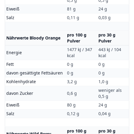
0,5 g
0,5 g
Eiweiß
81 g
24 g
Salz
0,11 g
0,03 g
pro 100 g
pro 30 g
Nährwerte Bloody Orange
Pulver
Pulver
1477 kJ / 347
443 kJ / 104
Energie
kcal
kcal
Fett
0 g
0 g
davon gesättigte Fettsäuren
0 g
0 g
Kohlenhydrate
3,2 g
1,0 g
weniger als
davon Zucker
0,6 g
0,5 g
Eiweiß
80 g
24 g
Salz
0,12 g
0,04 g
pro 100 g
pro 30 g
Nährwerte Wild Berry