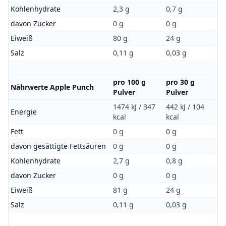
Kohlenhydrate
2,3 g
0,7 g
davon Zucker
0 g
0 g
Eiweiß
80 g
24 g
Salz
0,11 g
0,03 g
pro 100 g
pro 30 g
Nährwerte Apple Punch
Pulver
Pulver
1474 kJ / 347
442 kJ / 104
Energie
kcal
kcal
Fett
0 g
0 g
davon gesättigte Fettsäuren
0 g
0 g
Kohlenhydrate
2,7 g
0,8 g
davon Zucker
0 g
0 g
Eiweiß
81 g
24 g
Salz
0,11 g
0,03 g