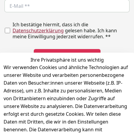
Ich bestätige hiermit, dass ich die
Datenschutzerklärung
gelesen habe. Ich kann
meine Einwilligung jederzeit widerrufen.
**
Newsletter abonnieren
Ihre Privatsphäre ist uns wichtig
Wir verwenden Cookies und ähnliche Technologien auf
** markierte Felder sind erforderlich
unserer Website und verarbeiten personenbezogene
Daten von Besucher:innen unserer Webseite (z.B. IP-
Adresse), um z.B. Inhalte zu personalisieren, Medien
Rechtliches
Kontakt
Social
von Drittanbietern einzubinden oder Zugriffe auf
Telefonische 
Instagram
AGB
unsere Website zu analysieren. Die Datenverarbeitung
Unterstützung 
Impressum
erfolgt erst durch gesetzte Cookies. Wir teilen diese
und Beratung 
Daten mit Dritten, die wir in den Einstellungen
Datenschutzerklär
unter:
ung
benennen. Die Datenverarbeitung kann mit