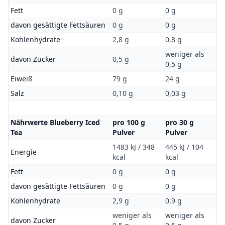
Fett
0 g
0 g
davon gesättigte Fettsäuren
0 g
0 g
Kohlenhydrate
2,8 g
0,8 g
weniger als
davon Zucker
0,5 g
0,5 g
Eiweiß
79 g
24 g
Salz
0,10 g
0,03 g
Nährwerte Blueberry Iced
pro 100 g
pro 30 g
Tea
Pulver
Pulver
1483 kJ / 348
445 kJ / 104
Energie
kcal
kcal
Fett
0 g
0 g
davon gesättigte Fettsäuren
0 g
0 g
Kohlenhydrate
2,9 g
0,9 g
weniger als
weniger als
davon Zucker