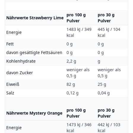
pro 100 g
pro 30 g
Nährwerte Strawberry Lime
Pulver
Pulver
1483 kJ / 349
445 kJ / 104
Energie
kcal
kcal
Fett
0 g
0 g
davon gesättigte Fettsäuren
0 g
0 g
Kohlenhydrate
2,2 g
g
weniger als
weniger als
davon Zucker
0,5 g
0,5 g
Eiweiß
82 g
25 g
Salz
0,12 g
0,04 g
pro 100 g
pro 30 g
Nährwerte Mystery Orange
Pulver
Pulver
1473 kJ / 346
442 kJ / 103
Energie
kcal
kcal