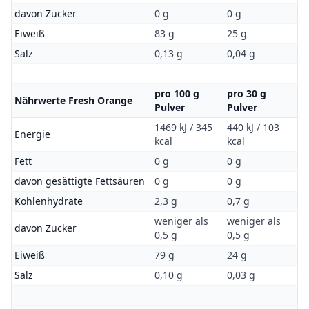
davon Zucker
0 g
0 g
Eiweiß
83 g
25 g
Salz
0,13 g
0,04 g
pro 100 g
pro 30 g
Nährwerte Fresh Orange
Pulver
Pulver
1469 kJ / 345
440 kJ / 103
Energie
kcal
kcal
Fett
0 g
0 g
davon gesättigte Fettsäuren
0 g
0 g
Kohlenhydrate
2,3 g
0,7 g
weniger als
weniger als
davon Zucker
0,5 g
0,5 g
Eiweiß
79 g
24 g
Salz
0,10 g
0,03 g