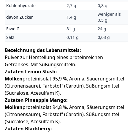
Kohlenhydrate
2,7 g
0,8 g
weniger als
davon Zucker
1,4 g
0,5 g
Eiweiß
81 g
24 g
Salz
0,11 g
0,03 g
Bezeichnung des Lebensmittels:
Pulver zur Herstellung eines proteinreichen
Getränkes. Mit Süßungsmitteln.
Zutaten Lemon Slush:
Molken
proteinisolat 95,9 %, Aroma, Säuerungsmittel
(Citronensäure), Farbstoff (Carotin), Süßungsmittel
(Sucralose, Acesulfam K).
Zutaten Pineapple Mango:
Molken
proteinisolat 94,8 %, Aroma, Säuerungsmittel
(Citronensäure), Farbstoff (Carotin), Süßungsmittel
(Sucralose, Acesulfam K).
Zutaten Blackberry: