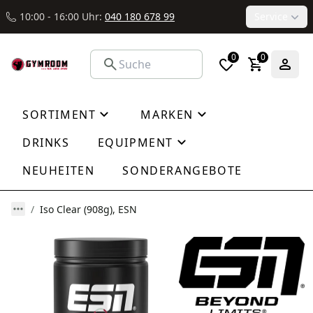
10:00 - 16:00 Uhr:
040 180 678 99
Service
0
0
SORTIMENT
MARKEN
DRINKS
EQUIPMENT
NEUHEITEN
SONDERANGEBOTE
Iso Clear (908g), ESN