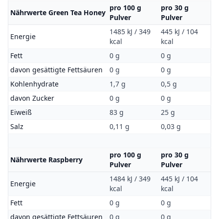
pro 100 g
pro 30 g
Nährwerte Green Tea Honey
Pulver
Pulver
1485 kJ / 349
445 kJ / 104
Energie
kcal
kcal
Fett
0 g
0 g
davon gesättigte Fettsäuren
0 g
0 g
Kohlenhydrate
1,7 g
0,5 g
davon Zucker
0 g
0 g
Eiweiß
83 g
25 g
Salz
0,11 g
0,03 g
pro 100 g
pro 30 g
Nährwerte Raspberry
Pulver
Pulver
1484 kJ / 349
445 kJ / 104
Energie
kcal
kcal
Fett
0 g
0 g
davon gesättigte Fettsäuren
0 g
0 g