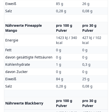
Eiweiß
85 g
26 g
Salz
0,28 g
0,08 g
Nährwerte Pineapple
pro 100 g
pro 30 g
Mango
Pulver
Pulver
1423 kJ / 340
427 kJ / 102
Energie
kcal
kcal
Fett
0 g
0 g
davon gesättigte Fettsäuren
0 g
0 g
Kohlenhydrate
1 g
0,3 g
davon Zucker
0 g
0 g
Eiweiß
84 g
25 g
Salz
0,28 g
0,08 g
pro 100 g
pro 30 g
Nährwerte Blackberry
Pulver
Pulver