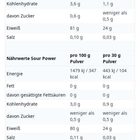
Kohlenhydrate
3,6 g
1,1 g
weniger als
davon Zucker
0,6 g
0,5 g
Eiweiß
81 g
24 g
Salz
0,10 g
0,03 g
pro 100 g
pro 30 g
Nährwerte Sour Power
Pulver
Pulver
1479 kJ / 347
443 kJ / 104
Energie
kcal
kcal
Fett
0 g
0 g
davon gesättigte Fettsäuren
0 g
0 g
Kohlenhydrate
3,0 g
0,9 g
weniger als
weniger als
davon Zucker
0,5 g
0,5 g
Eiweiß
80 g
24 g
Salz
0,11 g
0,03 g