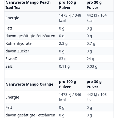
Nährwerte Mango Peach
pro 100 g
pro 30 g
Iced Tea
Pulver
Pulver
1473 kJ / 348
442 kJ / 104
Energie
kcal
kcal
Fett
0 g
0 g
davon gesättigte Fettsäuren
0 g
0 g
Kohlenhydrate
2,3 g
0,7 g
davon Zucker
0 g
0 g
Eiweiß
83 g
24 g
Salz
0,11 g
0,03 g
pro 100 g
pro 30 g
Nährwerte Mango Orange
Pulver
Pulver
1473 kJ / 346
442 kJ / 103
Energie
kcal
kcal
Fett
0 g
0 g
davon gesättigte Fettsäuren
0 g
0 g