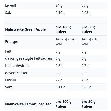
Eiweiß
84 g
25 g
Salz
0,10 g
0,03 g
pro 100 g
pro 30 g
Nährwerte Green Apple
Pulver
Pulver
1467 kJ / 345
440 kJ / 103
Energie
kcal
kcal
Fett
0 g
0 g
davon gesättigte Fettsäuren
0 g
0 g
Kohlenhydrate
2,3 g
0,7 g
davon Zucker
0 g
0 g
Eiweiß
77 g
23 g
Salz
0,11 g
0,03 g
pro 100 g
pro 30 g
Nährwerte Lemon Iced Tea
Pulver
Pulver