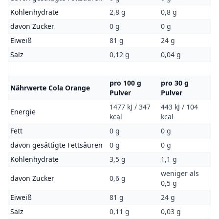
Kohlenhydrate
2,8 g
0,8 g
davon Zucker
0 g
0 g
Eiweiß
81 g
24 g
Salz
0,12 g
0,04 g
pro 100 g
pro 30 g
Nährwerte Cola Orange
Pulver
Pulver
1477 kJ / 347
443 kJ / 104
Energie
kcal
kcal
Fett
0 g
0 g
davon gesättigte Fettsäuren
0 g
0 g
Kohlenhydrate
3,5 g
1,1 g
weniger als
davon Zucker
0,6 g
0,5 g
Eiweiß
81 g
24 g
Salz
0,11 g
0,03 g