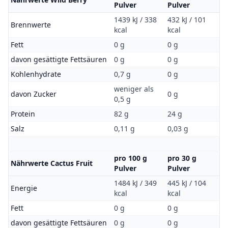
Pulver
Pulver
1439 kJ / 338
432 kJ / 101
Brennwerte
kcal
kcal
Fett
0 g
0 g
davon gesättigte Fettsäuren
0 g
0 g
Kohlenhydrate
0,7 g
0 g
weniger als
davon Zucker
0 g
0,5 g
Protein
82 g
24 g
Salz
0,11 g
0,03 g
pro 100 g
pro 30 g
Nährwerte Cactus Fruit
Pulver
Pulver
1484 kJ / 349
445 kJ / 104
Energie
kcal
kcal
Fett
0 g
0 g
davon gesättigte Fettsäuren
0 g
0 g