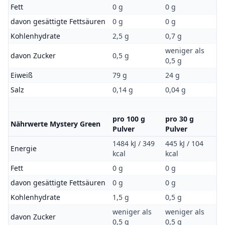
Fett
0 g
0 g
davon gesättigte Fettsäuren
0 g
0 g
Kohlenhydrate
2,5 g
0,7 g
weniger als
davon Zucker
0,5 g
0,5 g
Eiweiß
79 g
24 g
Salz
0,14 g
0,04 g
pro 100 g
pro 30 g
Nährwerte Mystery Green
Pulver
Pulver
1484 kJ / 349
445 kJ / 104
Energie
kcal
kcal
Fett
0 g
0 g
davon gesättigte Fettsäuren
0 g
0 g
Kohlenhydrate
1,5 g
0,5 g
weniger als
weniger als
davon Zucker
0,5 g
0,5 g