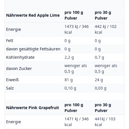
pro 100 g
pro 30 g
Nährwerte Red Apple Lime
Pulver
Pulver
1473 kJ / 346
442 kJ / 102
Energie
kcal
kcal
Fett
0 g
0 g
davon gesättigte Fettsäuren
0 g
0 g
Kohlenhydrate
2,2 g
0,7 g
weniger als
weniger als
davon Zucker
0,5 g
0,5 g
Eiweiß
81 g
24 g
Salz
0,10 g
0,03 g
pro 100 g
pro 30 g
Nährwerte Pink Grapefruit
Pulver
Pulver
1471 kJ / 346
441kJ / 103
Energie
kcal
kcal