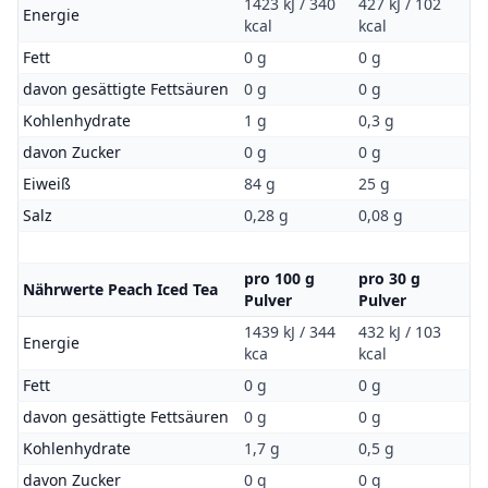
1423 kJ / 340
427 kJ / 102
Energie
kcal
kcal
Fett
0 g
0 g
davon gesättigte Fettsäuren
0 g
0 g
Kohlenhydrate
1 g
0,3 g
davon Zucker
0 g
0 g
Eiweiß
84 g
25 g
Salz
0,28 g
0,08 g
pro 100 g
pro 30 g
Nährwerte Peach Iced Tea
Pulver
Pulver
1439 kJ / 344
432 kJ / 103
Energie
kca
kcal
Fett
0 g
0 g
davon gesättigte Fettsäuren
0 g
0 g
Kohlenhydrate
1,7 g
0,5 g
davon Zucker
0 g
0 g