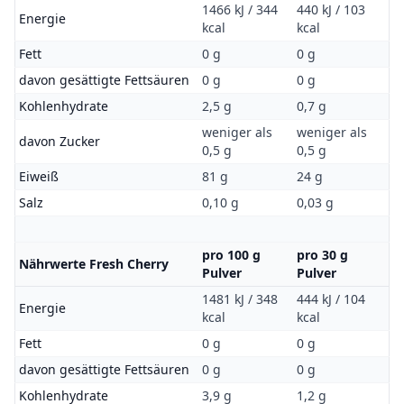
1466 kJ / 344
440 kJ / 103
Energie
kcal
kcal
Fett
0 g
0 g
davon gesättigte Fettsäuren
0 g
0 g
Kohlenhydrate
2,5 g
0,7 g
weniger als
weniger als
davon Zucker
0,5 g
0,5 g
Eiweiß
81 g
24 g
Salz
0,10 g
0,03 g
pro 100 g
pro 30 g
Nährwerte Fresh Cherry
Pulver
Pulver
1481 kJ / 348
444 kJ / 104
Energie
kcal
kcal
Fett
0 g
0 g
davon gesättigte Fettsäuren
0 g
0 g
Kohlenhydrate
3,9 g
1,2 g