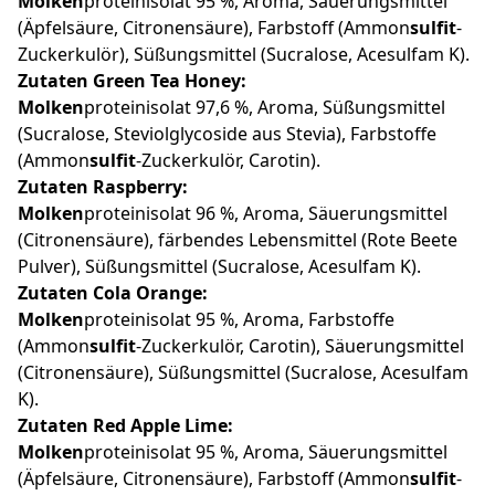
Molken
proteinisolat 95 %, Aroma, Säuerungsmittel
(Äpfelsäure, Citronensäure), Farbstoff (Ammon
sulfit
-
Zuckerkulör), Süßungsmittel (Sucralose, Acesulfam K).
Zutaten Green Tea Honey:
Molken
proteinisolat 97,6 %, Aroma, Süßungsmittel
(Sucralose, Steviolglycoside aus Stevia), Farbstoffe
(Ammon
sulfit
-Zuckerkulör, Carotin).
Zutaten Raspberry:
Molken
proteinisolat 96 %, Aroma, Säuerungsmittel
(Citronensäure), färbendes Lebensmittel (Rote Beete
Pulver), Süßungsmittel (Sucralose, Acesulfam K).
Zutaten Cola Orange:
Molken
proteinisolat 95 %, Aroma, Farbstoffe
(Ammon
sulfit
-Zuckerkulör, Carotin), Säuerungsmittel
(Citronensäure), Süßungsmittel (Sucralose, Acesulfam
K).
Zutaten Red Apple Lime:
Molken
proteinisolat 95 %, Aroma, Säuerungsmittel
(Äpfelsäure, Citronensäure), Farbstoff (Ammon
sulfit
-