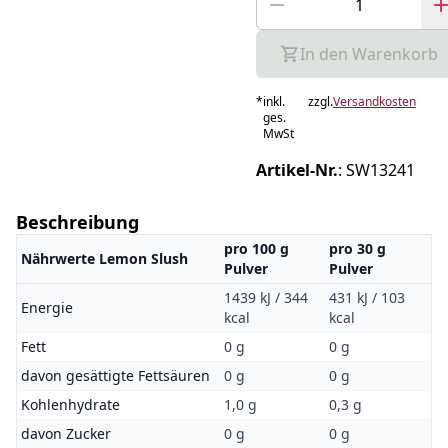
In den Warenkorb
*
inkl.
zzgl.
Versandkosten
ges.
MwSt
Artikel-Nr.
:
SW13241
Beschreibung
pro 100 g
pro 30 g
Nährwerte Lemon Slush
Pulver
Pulver
1439 kJ / 344
431 kJ / 103
Energie
kcal
kcal
Fett
0 g
0 g
davon gesättigte Fettsäuren
0 g
0 g
Kohlenhydrate
1,0 g
0,3 g
davon Zucker
0 g
0 g