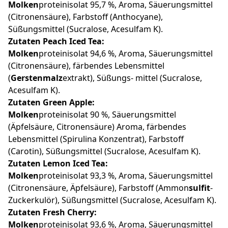
Molken
proteinisolat 95,7 %, Aroma, Säuerungsmittel
(Citronensäure), Farbstoff (Anthocyane),
Süßungsmittel (Sucralose, Acesulfam K).
Zutaten Peach Iced Tea:
Molken
proteinisolat 94,6 %, Aroma, Säuerungsmittel
(Citronensäure), färbendes Lebensmittel
(
Gerstenmalz
extrakt), Süßungs- mittel (Sucralose,
Acesulfam K).
Zutaten Green Apple:
Molken
proteinisolat 90 %, Säuerungsmittel
(Äpfelsäure, Citronensäure) Aroma, färbendes
Lebensmittel (Spirulina Konzentrat), Farbstoff
(Carotin), Süßungsmittel (Sucralose, Acesulfam K).
Zutaten Lemon Iced Tea:
Molken
proteinisolat 93,3 %, Aroma, Säuerungsmittel
(Citronensäure, Äpfelsäure), Farbstoff (Ammon
sulfit
-
Zuckerkulör), Süßungsmittel (Sucralose, Acesulfam K).
Zutaten Fresh Cherry:
Molken
proteinisolat 93,6 %, Aroma, Säuerungsmittel