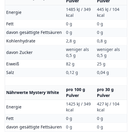
Pulver
Pulver
1485 kJ / 349
445 kJ / 104
Energie
kcal
kcal
Fett
0 g
0 g
davon gesättigte Fettsäuren
0 g
0 g
Kohlenhydrate
2,8 g
0,8 g
weniger als
weniger als
davon Zucker
0,5 g
0,5 g
Eiweiß
82 g
25 g
Salz
0,12 g
0,04 g
pro 100 g
pro 30 g
Nährwerte Mystery White
Pulver
Pulver
1425 kJ / 349
427 kJ / 104
Energie
kcal
kcal
Fett
0 g
0 g
davon gesättigte Fettsäuren
0 g
0 g