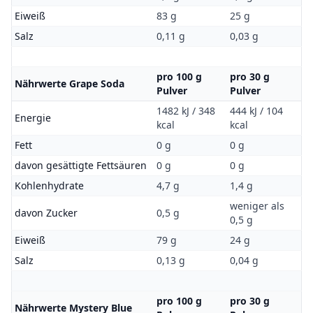
Eiweiß
83 g
25 g
Salz
0,11 g
0,03 g
pro 100 g
pro 30 g
Nährwerte Grape Soda
Pulver
Pulver
1482 kJ / 348
444 kJ / 104
Energie
kcal
kcal
Fett
0 g
0 g
davon gesättigte Fettsäuren
0 g
0 g
Kohlenhydrate
4,7 g
1,4 g
weniger als
davon Zucker
0,5 g
0,5 g
Eiweiß
79 g
24 g
Salz
0,13 g
0,04 g
pro 100 g
pro 30 g
Nährwerte Mystery Blue