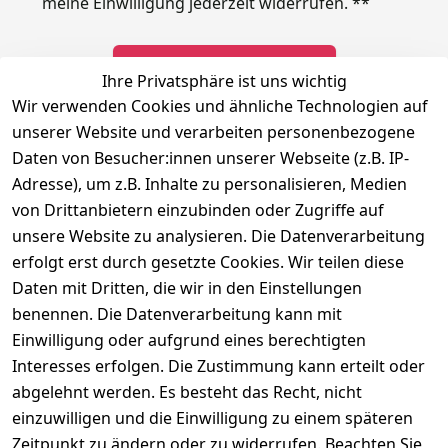
meine Einwilligung jederzeit widerrufen.
**
Newsletter abonnieren
Ihre Privatsphäre ist uns wichtig
Wir verwenden Cookies und ähnliche Technologien auf
** markierte Felder sind erforderlich
unserer Website und verarbeiten personenbezogene
Daten von Besucher:innen unserer Webseite (z.B. IP-
Adresse), um z.B. Inhalte zu personalisieren, Medien
Rechtliches
Kontakt
Social
von Drittanbietern einzubinden oder Zugriffe auf
Telefonische 
Instagram
AGB
unsere Website zu analysieren. Die Datenverarbeitung
Unterstützung 
Impressum
erfolgt erst durch gesetzte Cookies. Wir teilen diese
und Beratung 
Daten mit Dritten, die wir in den Einstellungen
Datenschutzerklär
unter:
benennen. Die Datenverarbeitung kann mit
ung
040 180 
Einwilligung oder aufgrund eines berechtigten
Widerrufsrecht
678 99
Interesses erfolgen. Die Zustimmung kann erteilt oder
Versand & 
abgelehnt werden. Es besteht das Recht, nicht
Zahlung
Mo-Fr: 10:00 - 
einzuwilligen und die Einwilligung zu einem späteren
16:00 Uhr
Kontakt
Zeitpunkt zu ändern oder zu widerrufen. Beachten Sie