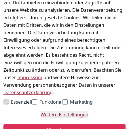
von Drittanbietern einzubinden oder Zugriffe auf
Telefonische 
Instagram
AGB
unsere Website zu analysieren. Die Datenverarbeitung
Unterstützung 
Impressum
erfolgt erst durch gesetzte Cookies. Wir teilen diese
und Beratung 
Daten mit Dritten, die wir in den Einstellungen
Datenschutzerklär
unter:
ung
benennen. Die Datenverarbeitung kann mit
040 180 
Einwilligung oder aufgrund eines berechtigten
Widerrufsrecht
678 99
Interesses erfolgen. Die Zustimmung kann erteilt oder
Versand & 
abgelehnt werden. Es besteht das Recht, nicht
Zahlung
Mo-Fr: 10:00 - 
einzuwilligen und die Einwilligung zu einem späteren
16:00 Uhr
Kontakt
Zeitpunkt zu ändern oder zu widerrufen. Beachten Sie
Schnackenburga
unser
Impressum
und weitere Hinweise zur
llee 120
Vertrag
Verwendung personenbezogener Daten in unserer
22525 Hamburg
widerrufen
Datenschutzerklärung
.
Kontaktformular
Essenziell
Funktional
Marketing
Weitere Einstellungen