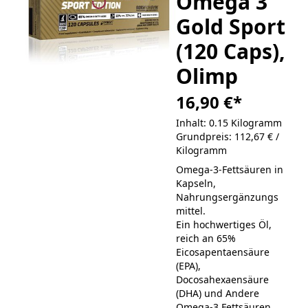
Omega 3
Gold Sport
(120 Caps),
Olimp
16,90 €
*
Inhalt: 0.15 Kilogramm
Grundpreis: 112,67 € /
Kilogramm
Omega-3-Fettsäuren in
Kapseln,
Nahrungsergänzungs
mittel.
Ein hochwertiges Öl,
reich an 65%
Eicosapentaensäure
(EPA),
Docosahexaensäure
(DHA) und Andere
Omega-3 Fettsäuren,