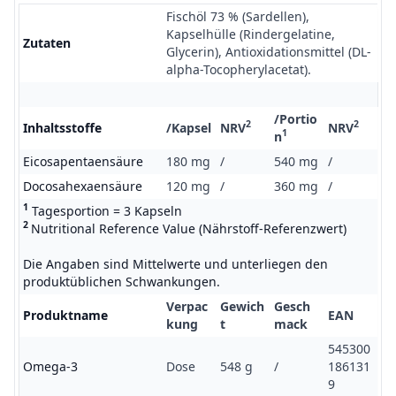
Fischöl 73 % (Sardellen),
Kapselhülle (Rindergelatine,
Zutaten
Glycerin), Antioxidations­mittel (DL-
alpha-Tocopherylacetat).
/Portio
2
2
Inhaltsstoffe
/Kapsel
NRV
NRV
1
n
Eicosapentaensäure
180 mg
/
540 mg
/
Docosahexaensäure
120 mg
/
360 mg
/
1
Tagesportion = 3 Kapseln
2
Nutritional Reference Value (Nährstoff-Referenzwert)
Die Angaben sind Mittelwerte und unterliegen den
produktüblichen Schwankungen.
Verpac
Gewich
Gesch
Produktname
EAN
kung
t
mack
545300
Omega-3
Dose
548 g
/
186131
9