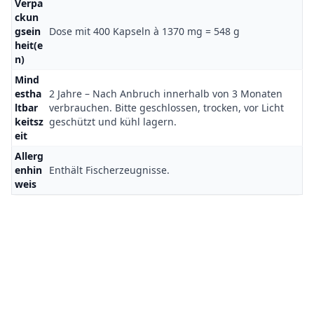
Verpa
ckun
gsein
Dose mit 400 Kapseln à 1370 mg = 548 g
heit(e
n)
Mind
estha
2 Jahre – Nach An­bruch inner­halb von 3 Monaten
ltbar
verbrauchen. Bitte geschlossen, trocken, vor Licht
keitsz
geschützt und kühl lagern.
eit
Allerg
enhin
Enthält Fischerzeugnisse.
weis