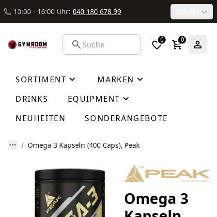
10:00 - 16:00 Uhr:
040 180 678 99
Service
0
0
SORTIMENT
MARKEN
DRINKS
EQUIPMENT
NEUHEITEN
SONDERANGEBOTE
Omega 3 Kapseln (400 Caps), Peak
Omega 3
Kapseln