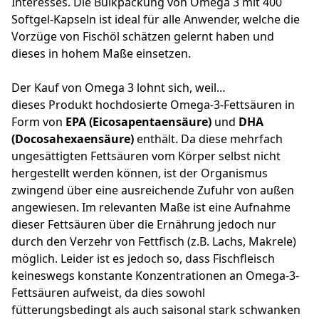
Interesses. Die Bulkpackung von Omega 3 mit 400
Softgel-Kapseln ist ideal für alle Anwender, welche die
Vorzüge von Fischöl schätzen gelernt haben und
dieses in hohem Maße einsetzen.
Der Kauf von Omega 3 lohnt sich, weil…
dieses Produkt hochdosierte Omega-3-Fettsäuren in
Form von
EPA (Eicosapentaensäure)
und
DHA
(Docosahexaensäure)
enthält. Da diese mehrfach
ungesättigten Fettsäuren vom Körper selbst nicht
hergestellt werden können, ist der Organismus
zwingend über eine ausreichende Zufuhr von außen
angewiesen. Im relevanten Maße ist eine Aufnahme
dieser Fettsäuren über die Ernährung jedoch nur
durch den Verzehr von Fettfisch (z.B. Lachs, Makrele)
möglich. Leider ist es jedoch so, dass Fischfleisch
keineswegs konstante Konzentrationen an Omega-3-
Fettsäuren aufweist, da dies sowohl
fütterungsbedingt als auch saisonal stark schwanken