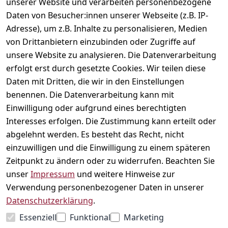
unserer Website und verarbeiten personenbezogene
Daten von Besucher:innen unserer Webseite (z.B. IP-
Adresse), um z.B. Inhalte zu personalisieren, Medien
Rechtliches
Kontakt
Social
von Drittanbietern einzubinden oder Zugriffe auf
Telefonische 
Instagram
AGB
unsere Website zu analysieren. Die Datenverarbeitung
Unterstützung 
Impressum
erfolgt erst durch gesetzte Cookies. Wir teilen diese
und Beratung 
Daten mit Dritten, die wir in den Einstellungen
Datenschutzerklär
unter:
ung
benennen. Die Datenverarbeitung kann mit
040 180 
Einwilligung oder aufgrund eines berechtigten
Widerrufsrecht
678 99
Interesses erfolgen. Die Zustimmung kann erteilt oder
Versand & 
abgelehnt werden. Es besteht das Recht, nicht
Zahlung
Mo-Fr: 10:00 - 
einzuwilligen und die Einwilligung zu einem späteren
16:00 Uhr
Kontakt
Zeitpunkt zu ändern oder zu widerrufen. Beachten Sie
Schnackenburga
unser
Impressum
und weitere Hinweise zur
llee 120
Vertrag
Verwendung personenbezogener Daten in unserer
22525 Hamburg
widerrufen
Datenschutzerklärung
.
Kontaktformular
Essenziell
Funktional
Marketing