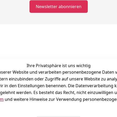
Newsletter abonnieren
Kontakt
S
Telefonische Unterstützung und Beratung unter:
I
040 180 678 99
Ihre Privatsphäre ist uns wichtig
Mo-Fr: 10:00 - 16:00 Uhr
serer Website und verarbeiten personenbezogene Daten vo
Schnackenburgallee 120
etern einzubinden oder Zugriffe auf unsere Website zu anal
22525 Hamburg
e wir in den Einstellungen benennen. Die Datenverarbeitung 
Kontaktformular
gelehnt werden. Es besteht das Recht, nicht einzuwilligen 
um
und weitere Hinweise zur Verwendung personenbezogen