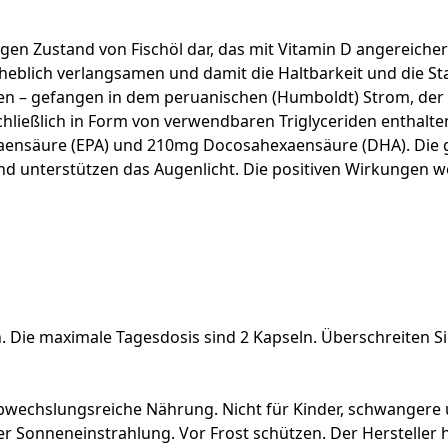
Zustand von Fischöl dar, das mit Vitamin D angereichert is
rheblich verlangsamen und damit die Haltbarkeit und die S
llen – gefangen in dem peruanischen (Humboldt) Strom, der
sschließlich in Form von verwendbaren Triglyceriden enthal
ntaensäure (EPA) und 210mg Docosahexaensäure (DHA). Die 
 und unterstützen das Augenlicht. Die positiven Wirkunge
 Die maximale Tagesdosis sind 2 Kapseln. Überschreiten Si
wechslungsreiche Nährung. Nicht für Kinder, schwangere un
 Sonneneinstrahlung. Vor Frost schützen. Der Hersteller h