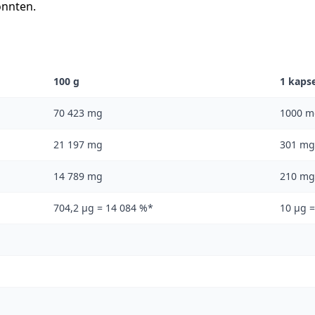
nnten.
100 g
1 kapse
70 423 mg
1000 m
21 197 mg
301 mg
14 789 mg
210 mg
704,2 μg = 14 084 %*
10 μg 