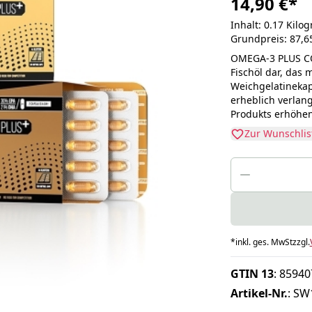
14,90 €
*
Inhalt: 0.17 Kil
Grundpreis: 87,6
OMEGA-3 PLUS CO
Fischöl dar, das m
Weichgelatinekap
erheblich verlang
Produkts erhöhen
Zur Wunschlis
*
inkl. ges. MwSt
zzgl.
GTIN 13
:
85940
Artikel-Nr.
:
SW