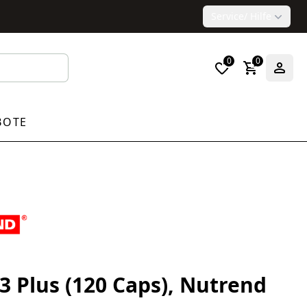
Service
/ Hilfe
0
0
BOTE
 Plus (120 Caps), Nutrend