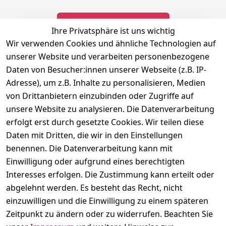
Newsletter abonnieren
Ihre Privatsphäre ist uns wichtig
Wir verwenden Cookies und ähnliche Technologien auf
** markierte Felder sind erforderlich
unserer Website und verarbeiten personenbezogene
Daten von Besucher:innen unserer Webseite (z.B. IP-
Adresse), um z.B. Inhalte zu personalisieren, Medien
Rechtliches
Kontakt
Social
von Drittanbietern einzubinden oder Zugriffe auf
Telefonische 
Instagram
AGB
unsere Website zu analysieren. Die Datenverarbeitung
Unterstützung 
Impressum
erfolgt erst durch gesetzte Cookies. Wir teilen diese
und Beratung 
Daten mit Dritten, die wir in den Einstellungen
Datenschutzerklär
unter:
ung
benennen. Die Datenverarbeitung kann mit
040 180 
Einwilligung oder aufgrund eines berechtigten
Widerrufsrecht
678 99
Interesses erfolgen. Die Zustimmung kann erteilt oder
Versand & 
abgelehnt werden. Es besteht das Recht, nicht
Zahlung
Mo-Fr: 10:00 - 
einzuwilligen und die Einwilligung zu einem späteren
16:00 Uhr
Kontakt
Zeitpunkt zu ändern oder zu widerrufen. Beachten Sie
Schnackenburga