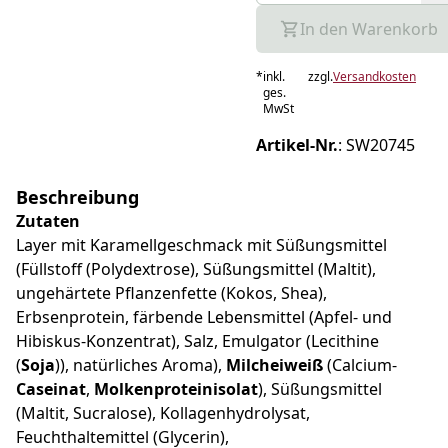
In den Warenkorb
*
inkl.
zzgl.
Versandkosten
ges.
MwSt
Artikel-Nr.
:
SW20745
Beschreibung
Zutaten
Layer mit Karamellgeschmack mit Süßungsmittel
(Füllstoff (Polydextrose), Süßungsmittel (Maltit),
ungehärtete Pflanzenfette (Kokos, Shea),
Erbsenprotein, färbende Lebensmittel (Apfel- und
Hibiskus-Konzentrat), Salz, Emulgator (Lecithine
(
Soja
)), natürliches Aroma),
Milcheiweiß
(Calcium-
Caseinat
,
Molkenproteinisolat
), Süßungsmittel
(Maltit, Sucralose), Kollagenhydrolysat,
Feuchthaltemittel (Glycerin),