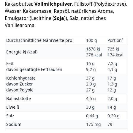
Kakaobutter,
Vollmilchpulver
, Füllstoff (Polydextrose),
Wasser, Kakaomasse, Rapsöl, natürliches Aroma,
Emulgator (Lecithine (
Soja
)), Salz, natürliches
Vanillearoma.
1
Durchschnittliche Nährwerte pro
100 g
Portion
1578 kJ
725 kJ
Energie kJ (kcal)
378 kcal
174 kcal
Fett
16 g
7,2 g
davon gesättigte Fettsäuren
9,2 g
4,1 g
Kohlenhydrate
37 g
17 g
davon Zucker
2,9 g
1,3 g
davon Polyole
27 g
12 g
Ballaststoffe
4,5 g
2,0 g
Eiweiß
30 g
14 g
Salz
0,44 g
0,20 g
Sodium
175 mg
79