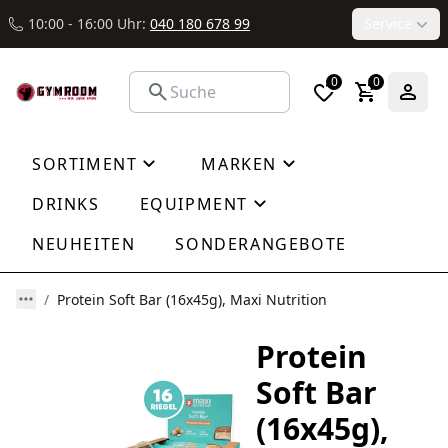
10:00 - 16:00 Uhr:
040 180 678 99
Service
0
0
SORTIMENT
MARKEN
DRINKS
EQUIPMENT
NEUHEITEN
SONDERANGEBOTE
Protein Soft Bar (16x45g), Maxi Nutrition
Protein
Soft Bar
(16x45g),