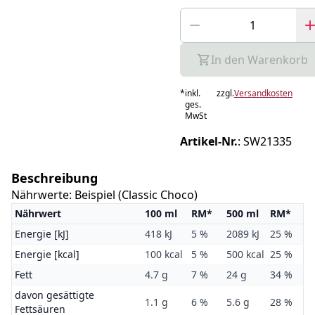
In den Warenkorb
*
inkl.
zzgl.
Versandkosten
ges.
MwSt
Artikel-Nr.
:
SW21335
Beschreibung
Nährwerte: Beispiel (Classic Choco)
Nährwert
100 ml
RM*
500 ml
RM*
Energie [kJ]
418 kJ
5 %
2089 kJ
25 %
Energie [kcal]
100 kcal
5 %
500 kcal
25 %
Fett
4.7 g
7 %
24 g
34 %
davon gesättigte
1.1 g
6 %
5.6 g
28 %
Fettsäuren