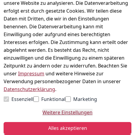
Telefonische 
Instagram
AGB
unsere Website zu analysieren. Die Datenverarbeitung
Unterstützung 
Impressum
erfolgt erst durch gesetzte Cookies. Wir teilen diese
und Beratung 
Daten mit Dritten, die wir in den Einstellungen
Datenschutzerklär
unter:
ung
benennen. Die Datenverarbeitung kann mit
040 180 
Einwilligung oder aufgrund eines berechtigten
Widerrufsrecht
678 99
Interesses erfolgen. Die Zustimmung kann erteilt oder
Versand & 
abgelehnt werden. Es besteht das Recht, nicht
Zahlung
Mo-Fr: 10:00 - 
einzuwilligen und die Einwilligung zu einem späteren
16:00 Uhr
Kontakt
Zeitpunkt zu ändern oder zu widerrufen. Beachten Sie
Schnackenburga
unser
Impressum
und weitere Hinweise zur
llee 120
Vertrag
Verwendung personenbezogener Daten in unserer
22525 Hamburg
widerrufen
Datenschutzerklärung
.
Kontaktformular
Essenziell
Funktional
Marketing
Weitere Einstellungen
Alles akzeptieren
Zahlungsarten