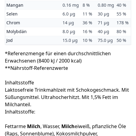
Mangan
0.16 mg
8 %
0.80 mg
40 %
Selen
6.0 μg
11 %
30 μg
55 %
Chrom
14 μg
36 %
71 μg
178 %
Molybdän
8.0 μg
16 %
40 μg
80 %
Jod
15.0 μg
10 %
75.0 μg
50 %
*Referenzmenge für einen durchschnittlichen
Erwachsenen (8400 kJ / 2000 kcal)
**Nährstoff-Referenzwerte
Inhaltsstoffe
Laktosefreie Trinkmahlzeit mit Schokogeschmack. Mit
Süßungsmittel. Ultrahocherhitzt. Mit 1,5% Fett im
Milchanteil.
Inhaltsstoffe:
Fettarme
Milch
, Wasser,
Milch
eiweiß, pflanzliche Öle
(Raps, Sonnenblume), Kokosmilchpulver,