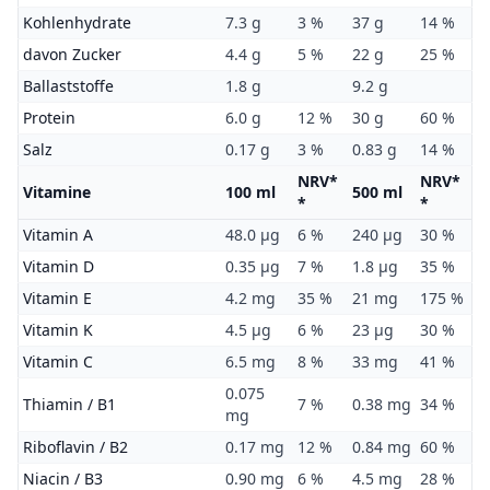
Kohlenhydrate
7.3 g
3 %
37 g
14 %
davon Zucker
4.4 g
5 %
22 g
25 %
Ballaststoffe
1.8 g
9.2 g
Protein
6.0 g
12 %
30 g
60 %
Salz
0.17 g
3 %
0.83 g
14 %
NRV*
NRV*
Vitamine
100 ml
500 ml
*
*
Vitamin A
48.0 μg
6 %
240 μg
30 %
Vitamin D
0.35 μg
7 %
1.8 μg
35 %
Vitamin E
4.2 mg
35 %
21 mg
175 %
Vitamin K
4.5 μg
6 %
23 μg
30 %
Vitamin C
6.5 mg
8 %
33 mg
41 %
0.075
Thiamin / B1
7 %
0.38 mg
34 %
mg
Riboflavin / B2
0.17 mg
12 %
0.84 mg
60 %
Niacin / B3
0.90 mg
6 %
4.5 mg
28 %