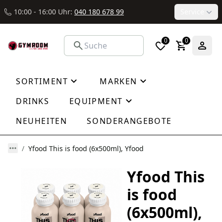
10:00 - 16:00 Uhr:
040 180 678 99
Service
0
0
SORTIMENT
MARKEN
DRINKS
EQUIPMENT
NEUHEITEN
SONDERANGEBOTE
Yfood This is food (6x500ml), Yfood
Yfood This
is food
(6x500ml),