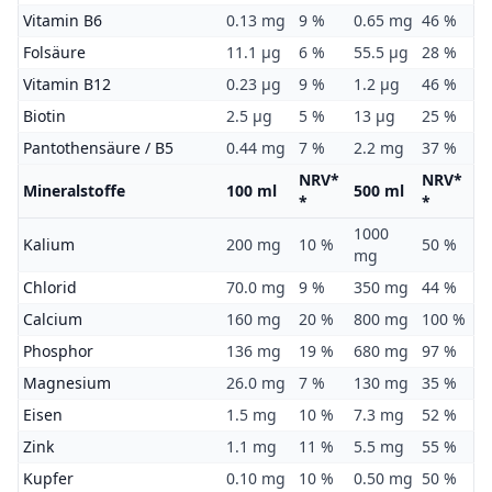
Vitamin B6
0.13 mg
9 %
0.65 mg
46 %
Folsäure
11.1 μg
6 %
55.5 μg
28 %
Vitamin B12
0.23 μg
9 %
1.2 μg
46 %
Biotin
2.5 μg
5 %
13 μg
25 %
Pantothensäure / B5
0.44 mg
7 %
2.2 mg
37 %
NRV*
NRV*
Mineralstoffe
100 ml
500 ml
*
*
1000
Kalium
200 mg
10 %
50 %
mg
Chlorid
70.0 mg
9 %
350 mg
44 %
Calcium
160 mg
20 %
800 mg
100 %
Phosphor
136 mg
19 %
680 mg
97 %
Magnesium
26.0 mg
7 %
130 mg
35 %
Eisen
1.5 mg
10 %
7.3 mg
52 %
Zink
1.1 mg
11 %
5.5 mg
55 %
Kupfer
0.10 mg
10 %
0.50 mg
50 %