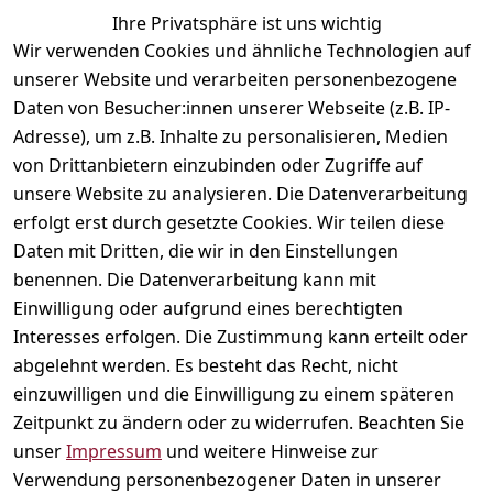
Newsletter abonnieren
Ihre Privatsphäre ist uns wichtig
Wir verwenden Cookies und ähnliche Technologien auf
** markierte Felder sind erforderlich
unserer Website und verarbeiten personenbezogene
Daten von Besucher:innen unserer Webseite (z.B. IP-
Adresse), um z.B. Inhalte zu personalisieren, Medien
Rechtliches
Kontakt
Social
von Drittanbietern einzubinden oder Zugriffe auf
Telefonische 
Instagram
AGB
unsere Website zu analysieren. Die Datenverarbeitung
Unterstützung 
Impressum
erfolgt erst durch gesetzte Cookies. Wir teilen diese
und Beratung 
Daten mit Dritten, die wir in den Einstellungen
Datenschutzerklär
unter:
benennen. Die Datenverarbeitung kann mit
ung
040 180 
Einwilligung oder aufgrund eines berechtigten
Widerrufsrecht
678 99
Interesses erfolgen. Die Zustimmung kann erteilt oder
Versand & 
abgelehnt werden. Es besteht das Recht, nicht
Zahlung
Mo-Fr: 10:00 - 
einzuwilligen und die Einwilligung zu einem späteren
16:00 Uhr
Kontakt
Zeitpunkt zu ändern oder zu widerrufen. Beachten Sie
Schnackenburga
unser
Impressum
und weitere Hinweise zur
llee 120
Vertrag
Verwendung personenbezogener Daten in unserer
22525 Hamburg
widerrufen