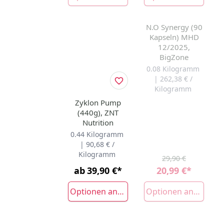
N.O Synergy (90
-30%
AUSVERKAUFT
Kapseln) MHD
12/2025,
BigZone
0.08 Kilogramm
| 262,38 € /
Kilogramm
Zyklon Pump
(440g), ZNT
Nutrition
0.44 Kilogramm
| 90,68 € /
Kilogramm
29,90 €
ab
39,90 €
*
20,99 €
*
Optionen anzeigen
Optionen anzeigen