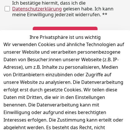
Ich bestätige hiermit, dass ich die
Datenschutzerklärung
gelesen habe. Ich kann
meine Einwilligung jederzeit widerrufen.
**
Newsletter abonnieren
Ihre Privatsphäre ist uns wichtig
Wir verwenden Cookies und ähnliche Technologien auf
** markierte Felder sind erforderlich
unserer Website und verarbeiten personenbezogene
Daten von Besucher:innen unserer Webseite (z.B. IP-
Adresse), um z.B. Inhalte zu personalisieren, Medien
Rechtliches
Kontakt
Social
von Drittanbietern einzubinden oder Zugriffe auf
Telefonische 
Instagram
AGB
unsere Website zu analysieren. Die Datenverarbeitung
Unterstützung 
Impressum
erfolgt erst durch gesetzte Cookies. Wir teilen diese
und Beratung 
Daten mit Dritten, die wir in den Einstellungen
Datenschutzerklär
unter:
ung
benennen. Die Datenverarbeitung kann mit
040 180 
Einwilligung oder aufgrund eines berechtigten
Widerrufsrecht
678 99
Interesses erfolgen. Die Zustimmung kann erteilt oder
Versand & 
abgelehnt werden. Es besteht das Recht, nicht
Zahlung
Mo-Fr: 10:00 - 