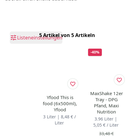
5 Artikel von 5 Artikeln
Listeneinstellungen
-40%
MaxShake 12er
Yfood This is
Tray - DPG
food (6x500ml),
Pfand, Maxi
Yfood
Nutrition
3 Liter | 8,48 € /
3.96 Liter |
Liter
5,05 € / Liter
33,48 €