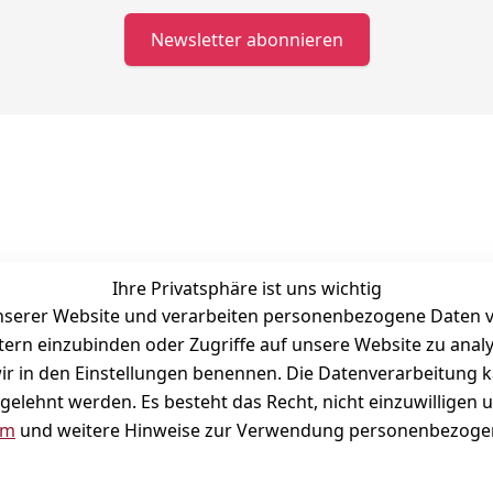
Newsletter abonnieren
Kontakt
S
Telefonische Unterstützung und Beratung unter:
I
040 180 678 99
Ihre Privatsphäre ist uns wichtig
Mo-Fr: 10:00 - 16:00 Uhr
serer Website und verarbeiten personenbezogene Daten vo
Schnackenburgallee 120
etern einzubinden oder Zugriffe auf unsere Website zu anal
22525 Hamburg
e wir in den Einstellungen benennen. Die Datenverarbeitung 
Kontaktformular
gelehnt werden. Es besteht das Recht, nicht einzuwilligen 
um
und weitere Hinweise zur Verwendung personenbezogen