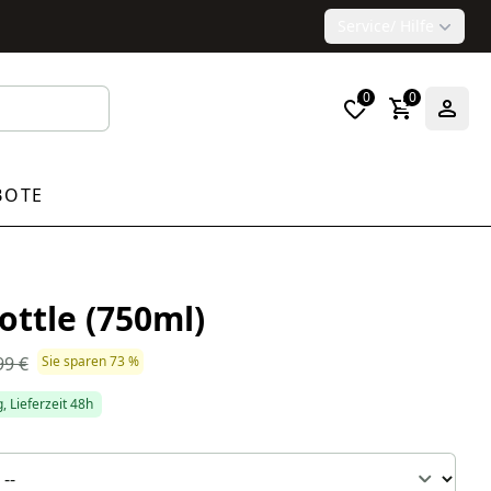
Service
/ Hilfe
0
0
BOTE
ottle (750ml)
99 €
Sie sparen 73 %
, Lieferzeit 48h