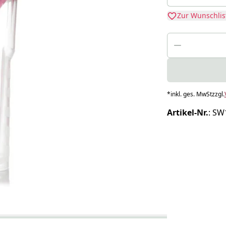
Zur Wunschlis
*
inkl. ges. MwSt
zzgl.
Artikel-Nr.
:
SW